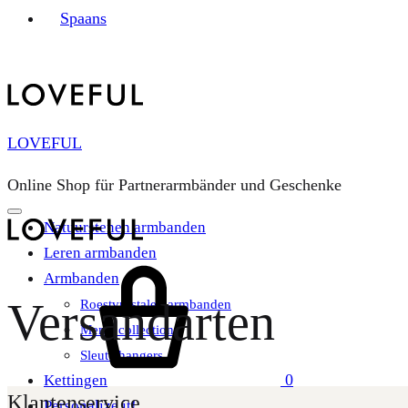
Spaans
LOVEFUL
Online Shop für Partnerarmbänder und Geschenke
Natuurstenen armbanden
Leren armbanden
Winkelwagen
Armbanden
Versandarten
Roestvrijstalen armbanden
Men’s collection
Sleutelhangers
0
Kettingen
Klantenservice
Personalize it!