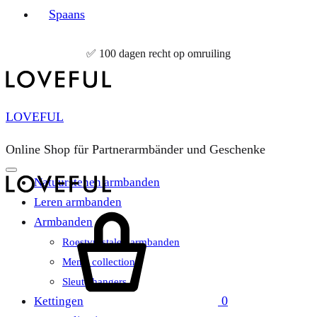
Spaans
✅ 100 dagen recht op omruiling
LOVEFUL
Online Shop für Partnerarmbänder und Geschenke
Natuurstenen armbanden
Leren armbanden
Winkelwagen
Armbanden
Roestvrijstalen armbanden
Men’s collection
Sleutelhangers
0
Kettingen