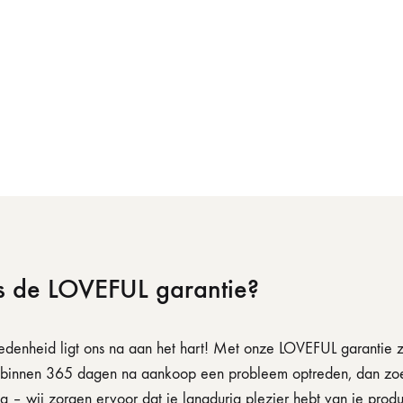
s de LOVEFUL garantie?
edenheid ligt ons na aan het hart! Met onze LOVEFUL garantie z
binnen 365 dagen na aankoop een probleem optreden, dan zoeke
g – wij zorgen ervoor dat je langdurig plezier hebt van je produ