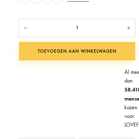
Aantal
TOEVOEGEN AAN WINKELWAGEN
Al me
dan
58.41
mens
kozen
voor
LOVEF