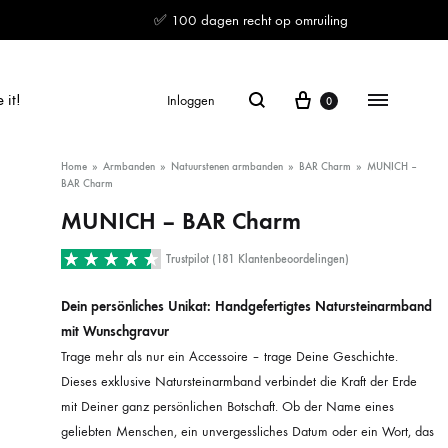
✅ 100 dagen recht op omruiling
Winkelwagen
Zoeken
Menu
 it!
Inloggen
0
Home
»
Armbanden
»
Natuurstenen armbanden
»
BAR Charm
»
MUNICH –
BAR Charm
MUNICH – BAR Charm
Trustpilot (181 Klantenbeoordelingen)
Dein persönliches Unikat: Handgefertigtes Natursteinarmband
mit Wunschgravur
Trage mehr als nur ein Accessoire – trage Deine Geschichte.
Dieses exklusive Natursteinarmband verbindet die Kraft der Erde
mit Deiner ganz persönlichen Botschaft. Ob der Name eines
geliebten Menschen, ein unvergessliches Datum oder ein Wort, das