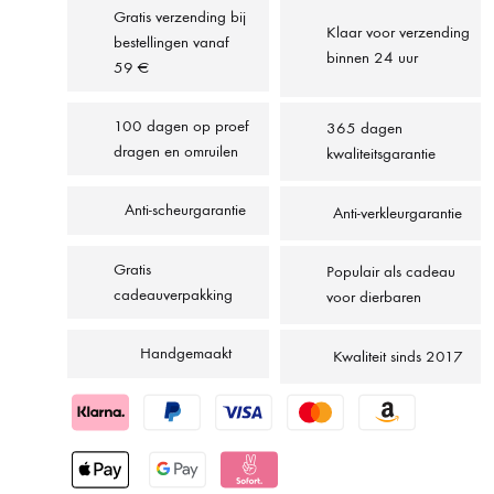
Gratis verzending bij
Klaar voor verzending
bestellingen vanaf
binnen 24 uur
59 €
100 dagen op proef
365 dagen
dragen en omruilen
kwaliteitsgarantie
Anti-scheurgarantie
Anti-verkleurgarantie
Gratis
Populair als cadeau
cadeauverpakking
voor dierbaren
Handgemaakt
Kwaliteit sinds 2017