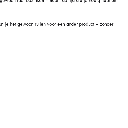
f gewoon laat bezinken – neem de tijd die je nodig hebt om
kun je het gewoon ruilen voor een ander product – zonder